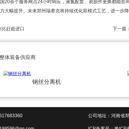
20余个服务网点24小时响应，液氮配套、易损件更换都能在4
能力大幅提升。未来郑州瑞赛克将持续优化双模式工艺，进一步
价比赶超进口
下一篇
收整体装备供应商
钢丝分离机
7683360
公司地址：河南省郑
199596@qq.com
ICP备案号：
豫ICP