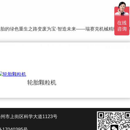
胎的绿色重生之路变废为宝·智造未来——瑞赛克机械精细胶粉
轮胎颗粒机
州市上街区科学大道1123号
备17040395号